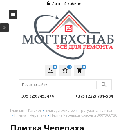
Личный кабинет
0
0
0
local_grocery_store
+375 (29)7453474
+375 (222) 701-584
Главная
Каталог
Благоустройство
Тротуарная плитка
Плитка | Черепаха
Плитка Черепаха Красный 300*300*30
Плитка Черепаха