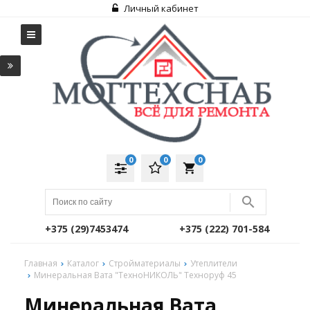
Личный кабинет
0
0
0
local_grocery_store
+375 (29)7453474
+375 (222) 701-584
Главная
Каталог
Стройматериалы
Утеплители
Минеральная Вата "ТехноНИКОЛЬ" Техноруф 45
Минеральная Вата