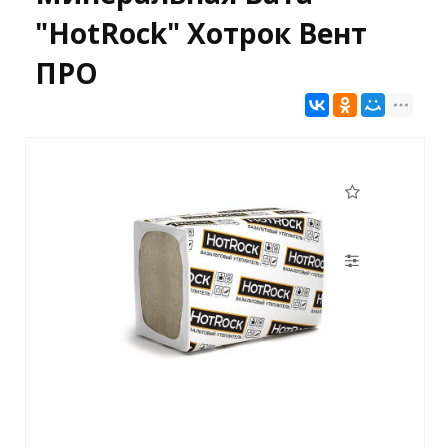
"HotRock" Хотрок Вент
ПРО