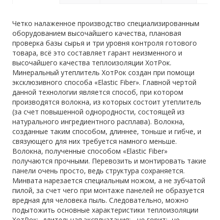
Четко налаженное производство специализированным
оборудованием высочайшего качества, плановая
проверка базы сырья и три уровня контроля готового
товара, всё это составляет гарант неизменного и
высочайшего качества теплоизоляции ХотРок.
Минеральный утеплитель ХотРок создан при помощи
эксклюзивного способа «Elastic Fiber». Главной чертой
данной технологии является способ, при котором
производятся волокна, из которых состоит утеплитель
(за счет повышенной однородности, состоящей из
натурального ингредиентного расплава). Волокна,
созданные таким способом, длиннее, тоньше и гибче, и
связующего для них требуется намного меньше.
Волокна, полученные способом «Elastic Fiber»
получаются прочными. Перевозить и монтировать такие
панели очень просто, ведь структура сохраняется.
Минвата нарезается специальным ножом, а не зубчатой
пилой, за счет чего при монтаже панелей не образуется
вредная для человека пыль. Следовательно, можно
подытожить основные характеристики теплоизоляции
ХотРок: -длительная эксплуатация; - не горит; -не