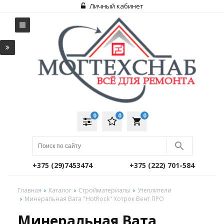
Личный кабинет
0
0
0
local_grocery_store
+375 (29)7453474
+375 (222) 701-584
Главная
Каталог
Стройматериалы
Утеплители
Минеральная Вата "HotRock" Хотрок Вент ПРО
Минеральная Вата