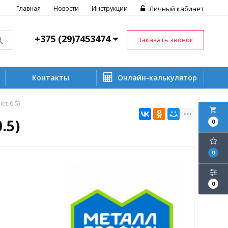
Главная
Новости
Инструкции
Личный кабинет
+375 (29)7453474
Заказать звонок
Контакты
Онлайн-калькулятор
et-0.5)
local_grocery_store
.5)
0
0
0