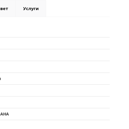
твет
Услуги
я
АНА