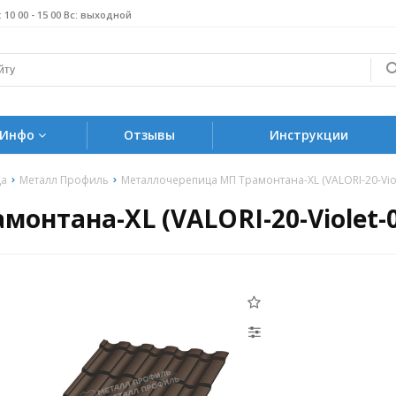
б: 10 00 - 15 00 Вс: выходной
Инфо
Отзывы
Инструкции
ца
Металл Профиль
Металлочерепица МП Трамонтана-XL (VALORI-20-Viol
нтана-XL (VALORI-20-Violet-0