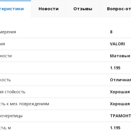
теристики
Новости
Отзывы
Вопрос-о
мерения
8
тия
VALORI
хности
Матовые
1.195
кость
Отлична
ая стойкость
Хорошая
ть к мех. повреждениям
Хорошая
лочерепицы
ТРАМОНТ
та, м
1.195