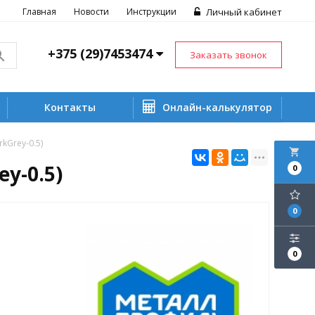
Главная
Новости
Инструкции
Личный кабинет
+375 (29)7453474
Заказать звонок
Контакты
Онлайн-калькулятор
kGrey-0.5)
local_grocery_store
y-0.5)
0
0
0