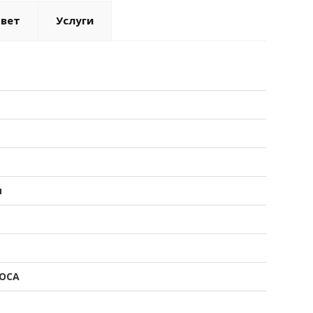
твет
Услуги
я
ОСА