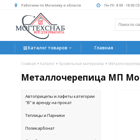
Работаем по Могилеву и области
Пн-Пт: 8 00 - 18 00 С
Каталог товаров
Главная
Главная
Каталог
Кровельные материалы
Металлочерепи
Металлочерепица МП Монт
Автоприцепы и лафеты категории
"B" в аренду на прокат
Теплицы и Парники
Поликарбонат