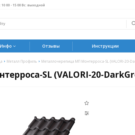
б: 10 00 - 15 00 Вс: выходной
Инфо
Отзывы
Инструкции
ца
Металл Профиль
Металлочерепица МП Монтерроса-SL (VALORI-20-Dar
ерроса-SL (VALORI-20-DarkGre