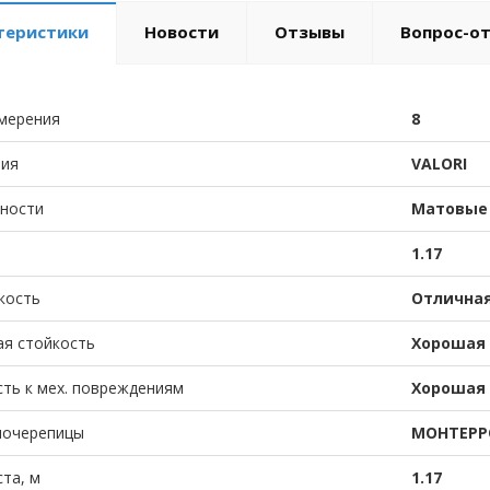
теристики
Новости
Отзывы
Вопрос-о
мерения
8
тия
VALORI
хности
Матовые
1.17
кость
Отлична
ая стойкость
Хорошая
ть к мех. повреждениям
Хорошая
лочерепицы
МОНТЕРР
та, м
1.17