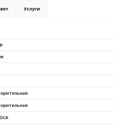
твет
Услуги
р
ые
ворительная
ворительная
ОСА