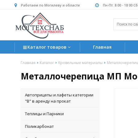
Работаем по Могилеву и области
Пн-Пт: 8 00 - 18 00 С
Каталог товаров
Главная
Главная
Каталог
Кровельные материалы
Металлочерепи
Металлочерепица МП Мон
Автоприцепы и лафеты категории
"B" в аренду на прокат
Теплицы и Парники
Поликарбонат