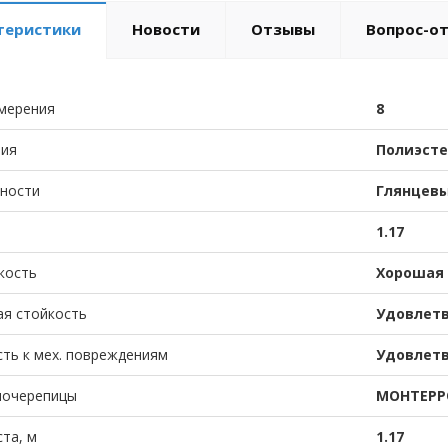
теристики
Новости
Отзывы
Вопрос-о
мерения
8
тия
Полиэсте
хности
Глянцев
1.17
кость
Хорошая
ая стойкость
Удовлет
ть к мех. повреждениям
Удовлет
лочерепицы
МОНТЕРР
та, м
1.17