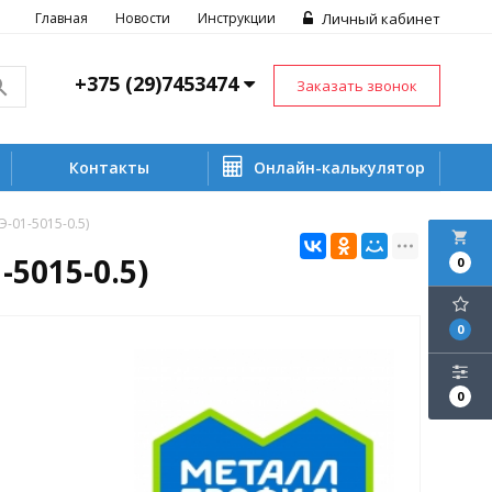
Главная
Новости
Инструкции
Личный кабинет
+375 (29)7453474
Заказать звонок
Контакты
Онлайн-калькулятор
01-5015-0.5)
local_grocery_store
5015-0.5)
0
0
0