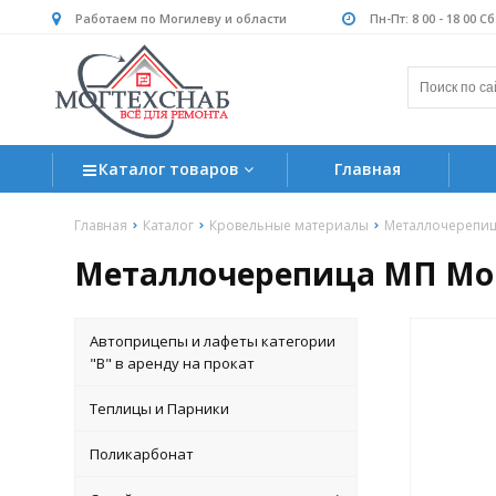
Работаем по Могилеву и области
Пн-Пт: 8 00 - 18 00 С
Каталог товаров
Главная
Главная
Каталог
Кровельные материалы
Металлочерепи
Металлочерепица МП Мон
Автоприцепы и лафеты категории
"B" в аренду на прокат
Теплицы и Парники
Поликарбонат