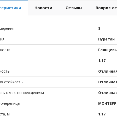
теристики
Новости
Отзывы
Вопрос-о
мерения
8
тия
Пуретан
хности
Глянцев
1.17
кость
Отлична
ая стойкость
Отлична
ть к мех. повреждениям
Отлична
лочерепицы
МОНТЕРР
та, м
1.17