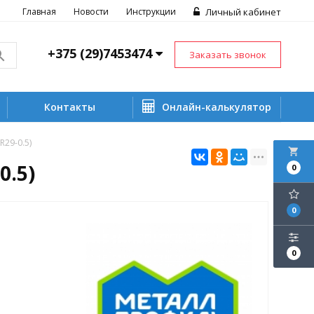
Главная
Новости
Инструкции
Личный кабинет
+375 (29)7453474
Заказать звонок
Контакты
Онлайн-калькулятор
29-0.5)
local_grocery_store
0.5)
0
0
0