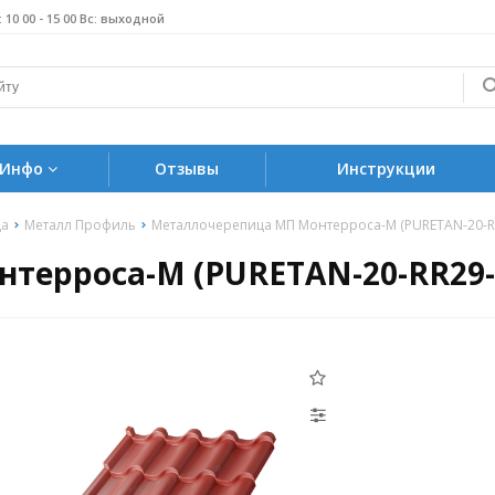
б: 10 00 - 15 00 Вс: выходной
Инфо
Отзывы
Инструкции
ца
Металл Профиль
Металлочерепица МП Монтерроса-M (PURETAN-20-RR
терроса-M (PURETAN-20-RR29-