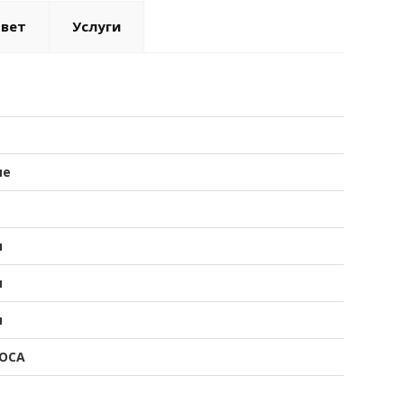
твет
Услуги
ые
я
я
я
ОСА