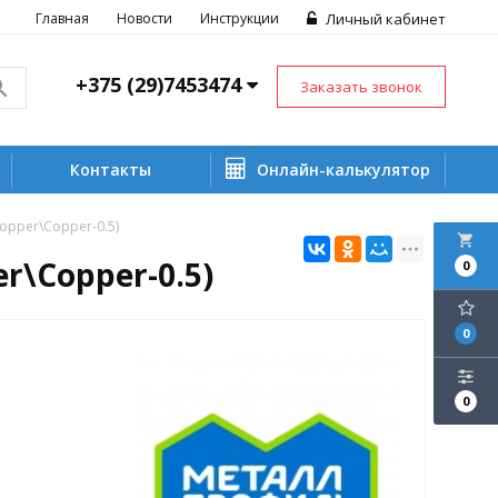
Главная
Новости
Инструкции
Личный кабинет
+375 (29)7453474
Заказать звонок
Контакты
Онлайн-калькулятор
pper\Copper-0.5)
local_grocery_store
\Copper-0.5)
0
0
0