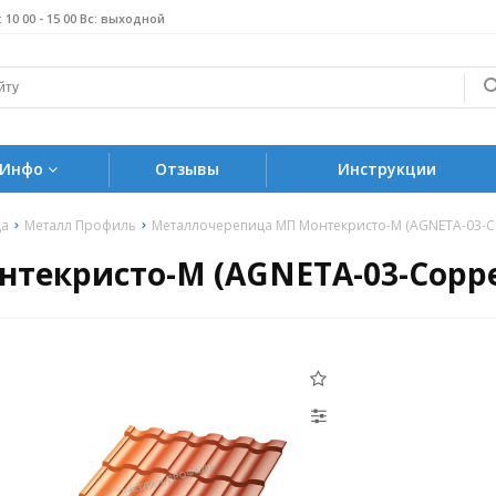
б: 10 00 - 15 00 Вс: выходной
Инфо
Отзывы
Инструкции
ца
Металл Профиль
Металлочерепица МП Монтекристо-M (AGNETA-03-Co
екристо-M (AGNETA-03-Copper