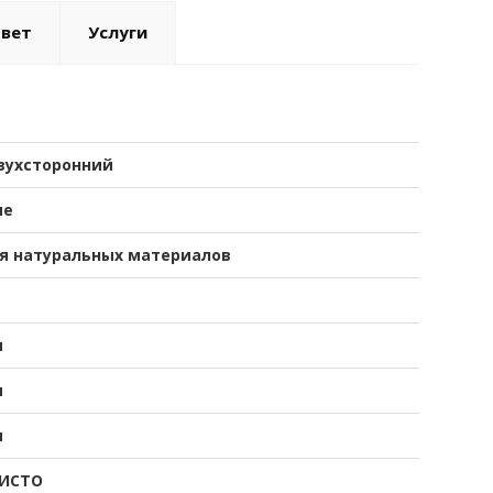
твет
Услуги
вухсторонний
ые
я натуральных материалов
я
я
я
ИСТО