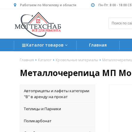
Работаем по Могилеву и области
Пн-Пт: 8 00 - 18 00 С
Каталог товаров
Главная
Главная
Каталог
Кровельные материалы
Металлочерепи
Металлочерепица МП Монт
Автоприцепы и лафеты категории
"B" в аренду на прокат
Теплицы и Парники
Поликарбонат