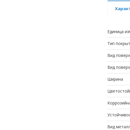
Харак
Единица из
Тип покры
Вид повер
Вид повер
Ширина
Цветостой
Коррозийн
Устойчивос
Вид метал