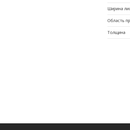
Ширина лис
Область п
Толщина