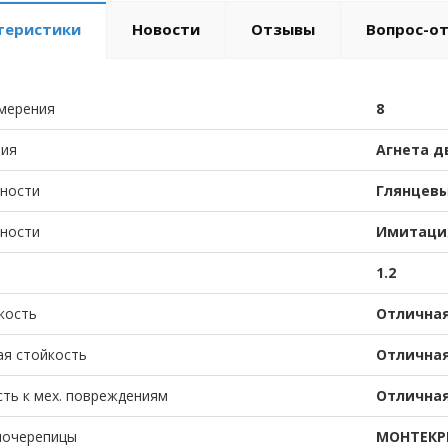
теристики
Новости
Отзывы
Вопрос-о
мерения
8
тия
Агнета д
хности
Глянцев
хности
Имитаци
1.2
кость
Отлична
ая стойкость
Отлична
ть к мех. повреждениям
Отлична
лочерепицы
МОНТЕКР