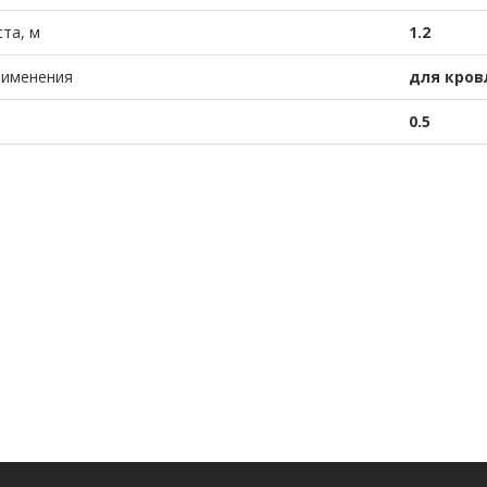
та, м
1.2
рименения
для кров
0.5