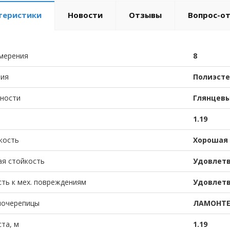
теристики
Новости
Отзывы
Вопрос-о
мерения
8
тия
Полиэсте
хности
Глянцев
1.19
кость
Хорошая
ая стойкость
Удовлет
ть к мех. повреждениям
Удовлет
лочерепицы
ЛАМОНТЕ
та, м
1.19