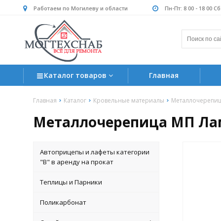
Работаем по Могилеву и области
Пн-Пт: 8 00 - 18 00 С
Каталог товаров
Главная
Главная
Каталог
Кровельные материалы
Металлочерепи
Металлочерепица МП Ламо
Автоприцепы и лафеты категории
"B" в аренду на прокат
Теплицы и Парники
Поликарбонат