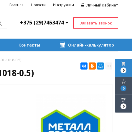
Главная
Новости
Инструкции
Личный кабинет
+375 (29)7453474
Заказать звонок
Контакты
Онлайн-калькулятор
1-1018-0.5)
local_grocery_store
18-0.5)
0
0
0