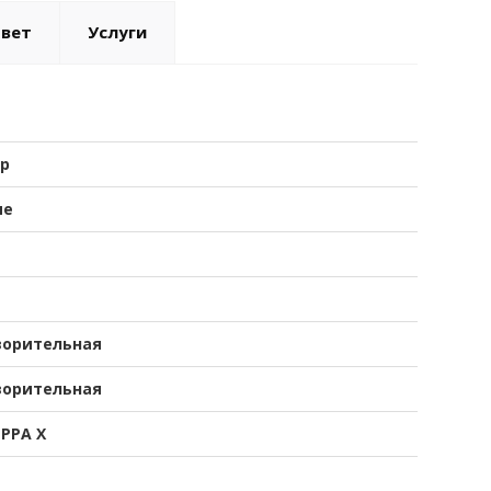
твет
Услуги
р
ые
ворительная
ворительная
РРА X