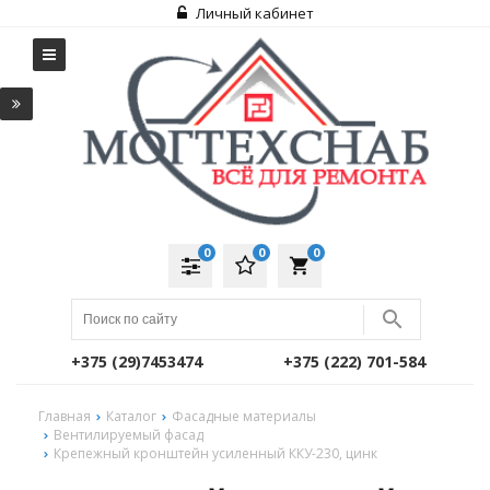
Личный кабинет
0
0
0
local_grocery_store
+375 (29)7453474
+375 (222) 701-584
Главная
Каталог
Фасадные материалы
Вентилируемый фасад
Крепежный кронштейн усиленный ККУ-230, цинк