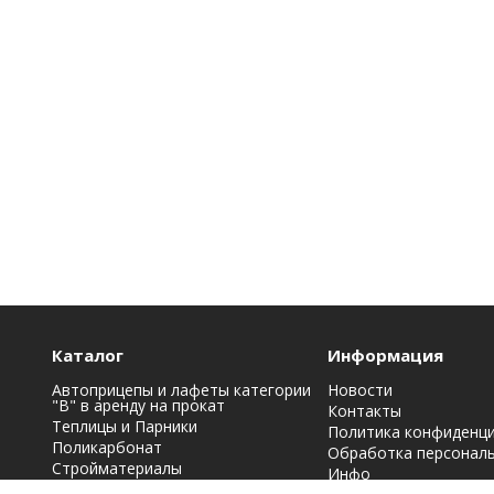
Каталог
Информация
Автоприцепы и лафеты категории
Новости
"B" в аренду на прокат
Контакты
Теплицы и Парники
Политика конфиденц
Поликарбонат
Обработка персонал
Стройматериалы
Инфо
Строительная химия: краски, лаки,