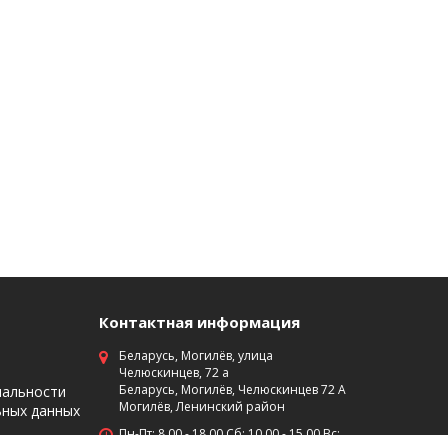
Контактная информация
Беларусь, Могилёв, улица
Челюскинцев, 72 а
Беларусь, Могилёв, Челюскинцев 72 А
иальности
Могилёв, Ленинский район
ьных данных
Пн-Пт: 8 00 - 18 00 Сб: 10 00 - 15 00 Вс: