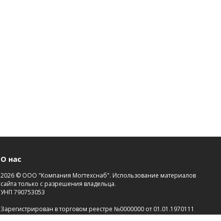
О нас
2026 © ООО "Компания Могтехснаб". Использование материалов
сайта только с разрешения владельца.
УНП 790753053
Зарегистрирован в торговом реестре №0000000 от 01.01.1970111