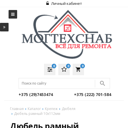
Личный кабинет
0
0
0
local_grocery_store
+375 (29)7453474
+375 (222) 701-584
Главная
Каталог
Крепеж
Дюбеля
Дюбель рамный 10х112мм
Дюбель рамный