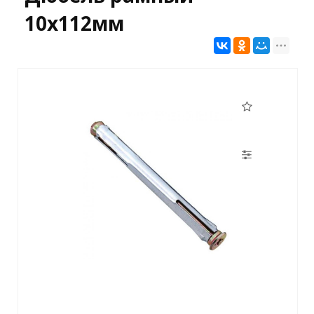
10х112мм