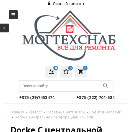
Личный кабинет
0
0
0
local_grocery_store
+375 (29)7453474
+375 (222) 701-584
Главная
Каталог
Фасадные материалы
Софит виниловый
Docke С центральной перфорацией T4-Soffit
Docke С центральной