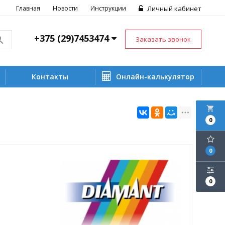
Главная
Новости
Инструкции
Личный кабинет
+375 (29)7453474
Заказать звонок
Контакты
Онлайн-калькулятор
local_grocery_store
0
0
0