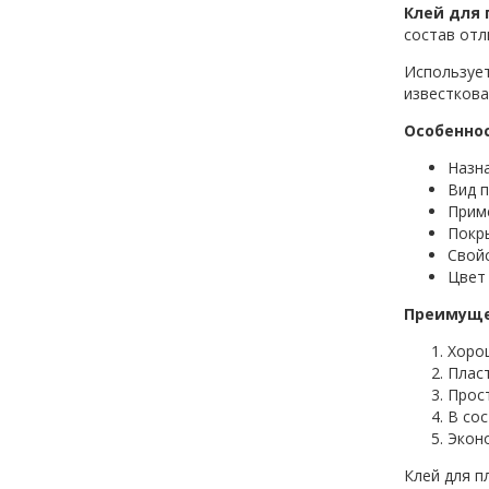
Клей для 
состав отл
Использует
известкова
Особенно
Назна
Вид п
Прим
Покр
Свой
Цвет
Преимуще
Хорош
Пласт
Прост
В сос
Экон
Клей для п