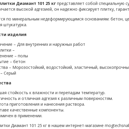
плитки Диамант 101 25 кг
представляет собой специальную су
ичается высокой адгезией, он надежно фиксирует плитку, гаран
ся по минеральным недеформирующимся основаниям: бетон, це
я штукатурка.
сти изделия
чение – Для внутренних и наружных работ
литки –
енение – полы
ытие – бетон
ства – Морозостойкий, водостойкий, эластичный, высокопрочны
 – Серый
ства
ая стойкость к влажности и перепадам температур.
ичность и отличная адгезия к различным поверхностям.
ота приготовления и нанесения раствора.
таве качественные компоненты.
омичен в применении.
литки Диамант 101 25 кг в нашем интернет-магазине
mogtechsnab