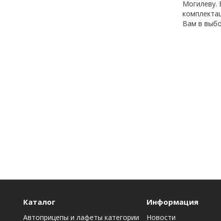
Могилеву. 
комплектац
Вам в выбо
Каталог
Информация
Автоприцепы и лафеты категории
Новости