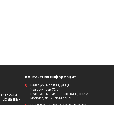
Контактная информация
Беларусь, Могилёв, улица
Челюскинцев, 72 а
Беларусь, Могилёв, Челюскинцев 72 А
иальности
Могилёв, Ленинский район
ьных данных
Пн-Пт: 8 00 - 18 00 Сб: 10 00 - 15 00 Вс:
выходной