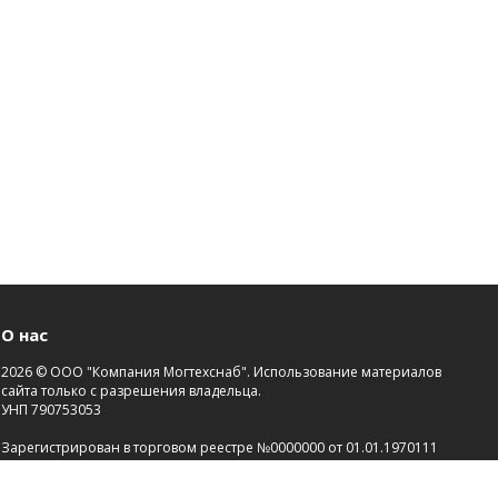
О нас
2026 © ООО "Компания Могтехснаб". Использование материалов
сайта только с разрешения владельца.
УНП 790753053
Зарегистрирован в торговом реестре №0000000 от 01.01.1970111
Св-во о госрегистрации №00000000 от 21.01.2000.