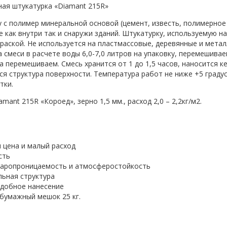
ая штукатурка «Diamant 215R»
 с полимер минеральной основой (цемент, известь, полимерно
е как внутри так и снаружи зданий. Штукатурку, используемую н
раской. Не используется на пластмассовые, деревянные и метал
 смеси в расчете воды 6,0-7,0 литров на упаковку, перемешива
а перемешиваем. Смесь хранится от 1 до 1,5 часов, наносится 
я структура поверхности. Температура работ не ниже +5 градусов
тки.
mant 215R «Короед», зерно 1,5 мм., расход 2,0 – 2,2кг/м2.
я цена и малый расход
сть
паропроницаемость и атмосферостойкость
льная структура
 удобное нанесение
 бумажный мешок 25 кг.