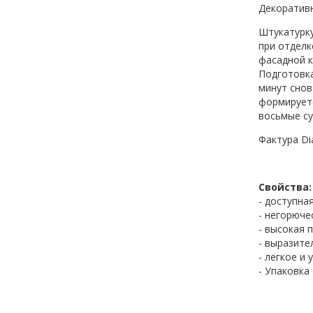
Декоративн
Штукатурку
при отделк
фасадной к
Подготовка
минут снов
формируетс
восьмые су
Фактура Dia
Свойства:
- доступна
- негорюче
- высокая 
- выразите
- легкое и
- Упаковка