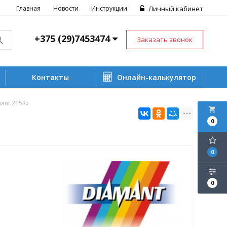
Главная
Новости
Инструкции
Личный кабинет
+375 (29)7453474
Заказать звонок
Контакты
Онлайн-калькулятор
ant 215R»
local_grocery_store
0
0
0