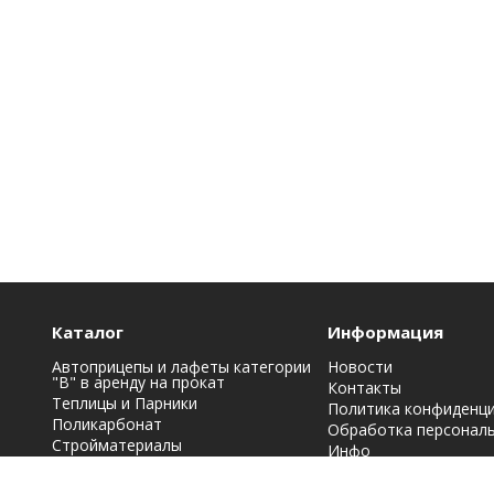
Каталог
Информация
Автоприцепы и лафеты категории
Новости
"B" в аренду на прокат
Контакты
Теплицы и Парники
Политика конфиденц
Поликарбонат
Обработка персонал
Стройматериалы
Инфо
Строительная химия: краски, лаки,
эмали и грунтовки