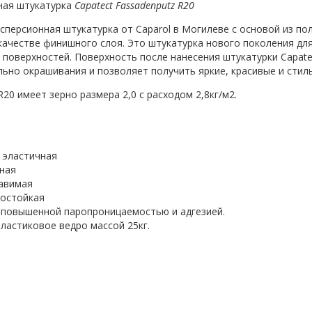
ная штукатурка
Capatect Fassadenputz R20
сперсионная штукатурка от Caparol в Могилеве с основой из по
 качестве финишного слоя. Это штукатурка нового поколения дл
 поверхностей. Поверхность после нанесения штукатурки Capatec
ьно окрашивания и позволяет получить яркие, красивые и стил
R20 имеет зерно размера 2,0 с расходом 2,8кг/м2.
и эластичная
ная
авимая
ростойкая
 повышенной паропроницаемостью и адгезией.
пластиковое ведро массой 25кг.