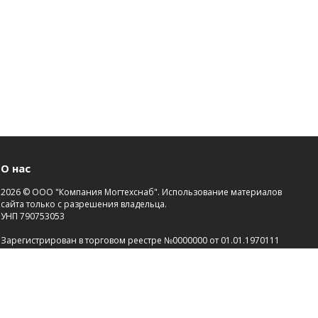
О нас
2026 © ООО "Компания Могтехснаб". Использование материалов
сайта только с разрешения владельца.
УНП 790753053
Зарегистрирован в торговом реестре №0000000 от 01.01.1970111
Св-во о госрегистрации №00000000 от 21.01.2000.
Зарегистрировано Администрацией района г.Могилева