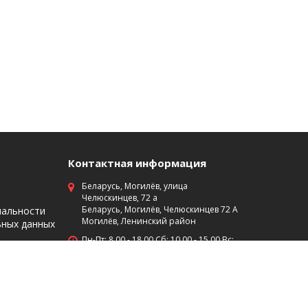
Контактная информация
Беларусь, Могилёв, улица
Челюскинцев, 72 а
Беларусь, Могилёв, Челюскинцев 72 А
иальности
Могилёв, Ленинский район
ьных данных
Пн-Пт: 8 00 - 18 00 Сб: 10 00 - 15 00 Вс:
выходной
+375 (29)7453474
+375 (222) 701-584