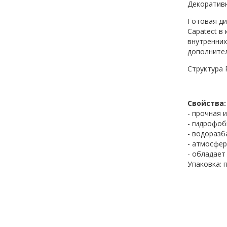
Декоратив
Готовая ди
Capatect в
внутренних
дополнител
Структура 
Свойства:
- прочная 
- гидрофоб
- водоразб
- атмосфе
- обладает
Упаковка: 