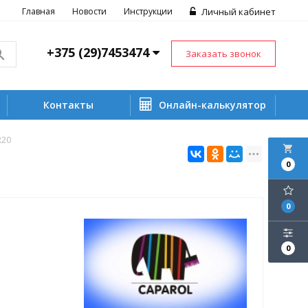
Главная
Новости
Инструкции
Личный кабинет
+375 (29)7453474
Заказать звонок
Контакты
Онлайн-калькулятор
R20
local_grocery_store
0
0
0