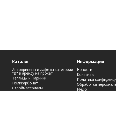
Каталог
Информация
Автоприцепы и лафеты категории
Новости
"B" в аренду на прокат
Контакты
Теплицы и Парники
Политика конфиденц
Поликарбонат
Обработка персонал
Стройматериалы
Инфо
Строительная химия: краски, лаки,
эмали и грунтовки
Фасадные материалы
Кровельные материалы
Металлопрокат