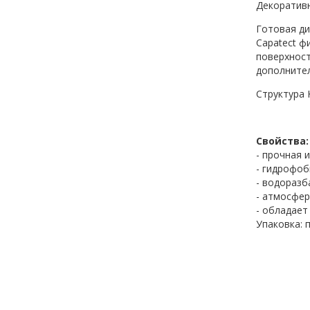
Декоратив
Готовая ди
Capatect ф
поверхност
дополнител
Структура 
Свойства:
- прочная 
- гидрофоб
- водоразб
- атмосфе
- обладает
Упаковка: 