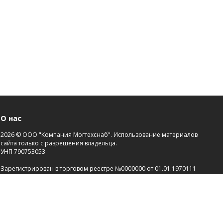
О нас
2026 © ООО "Компания Могтехснаб". Использование материалов
сайта только с разрешения владельца.
УНП 790753053
Зарегистрирован в торговом реестре №0000000 от 01.01.1970111
Св-во о госрегистрации №00000000 от 21.01.2000.
Зарегистрировано Администрацией района г.Могилева