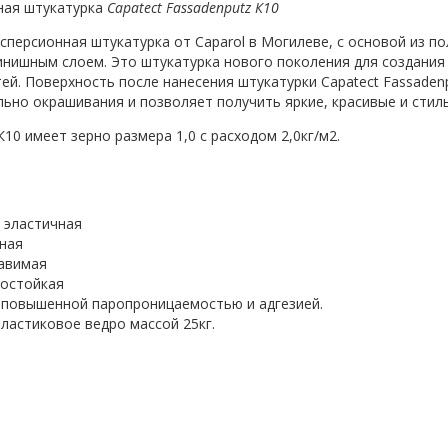
ная штукатурка
Capatect Fassadenputz К10
сперсионная штукатурка от Caparol в Могилеве, с основой из п
инишным слоем. Это штукатурка нового поколения для создания
ей. Поверхность после нанесения штукатурки Capatect Fassadenp
ьно окрашивания и позволяет получить яркие, красивые и стил
К10 имеет зерно размера 1,0 с расходом 2,0кг/м2.
и эластичная
ная
авимая
ростойкая
 повышенной паропроницаемостью и адгезией.
пластиковое ведро массой 25кг.