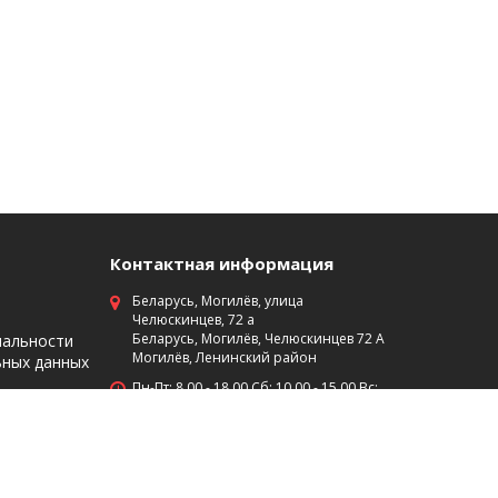
Контактная информация
Беларусь, Могилёв, улица
Челюскинцев, 72 а
Беларусь, Могилёв, Челюскинцев 72 А
иальности
Могилёв, Ленинский район
ьных данных
Пн-Пт: 8 00 - 18 00 Сб: 10 00 - 15 00 Вс:
выходной
+375 (29)7453474
+375 (222) 701-584