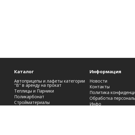
Каталог
Информация
Автоприцепы и лафеты категории
Новости
"B" в аренду на прокат
Контакты
Теплицы и Парники
Политика конфиденц
Поликарбонат
Обработка персонал
Стройматериалы
Инфо
Строительная химия: краски, лаки,
эмали и грунтовки
Фасадные материалы
Кровельные материалы
Металлопрокат