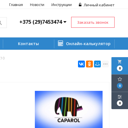
Главная
Новости
Инструкции
Личный кабинет
+375 (29)7453474
Заказать звонок
Контакты
Онлайн-калькулятор
К10
local_grocery_store
0
0
0