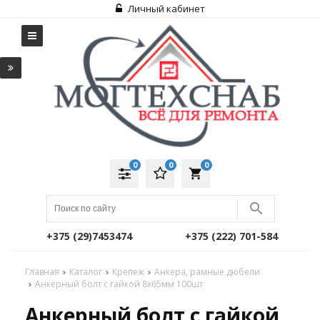
Личный кабинет
0
0
0
local_grocery_store
+375 (29)7453474
+375 (222) 701-584
Главная
Каталог
Крепеж
Анкера, рамные дюбели
Анкерный болт с гайкой 8х65мм 100шт
Анкерный болт с гайкой