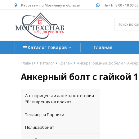
Работаем по Могилеву и области
Пн-Пт: 8 00 - 18 00 С
Каталог товаров
Главная
Главная
Каталог
Крепеж
Анкера, рамные дюбели
Анкер
Анкерный болт с гайкой 
Автоприцепы и лафеты категории
"B" в аренду на прокат
Теплицы и Парники
Поликарбонат