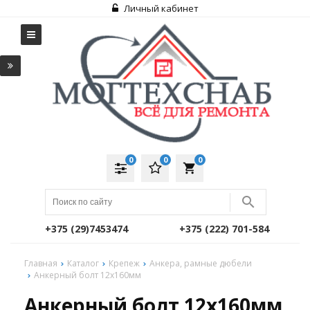
Личный кабинет
0
0
0
local_grocery_store
+375 (29)7453474
+375 (222) 701-584
Главная
Каталог
Крепеж
Анкера, рамные дюбели
Анкерный болт 12х160мм
Анкерный болт 12х160мм