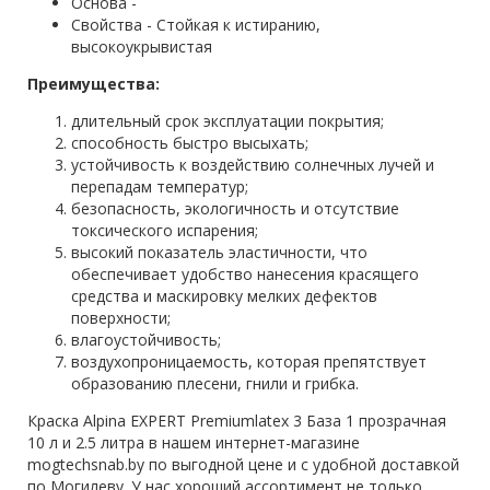
Основа -
Свойства - Стойкая к истиранию,
высокоукрывистая
Преимущества:
длительный срок эксплуатации покрытия;
способность быстро высыхать;
устойчивость к воздействию солнечных лучей и
перепадам температур;
безопасность, экологичность и отсутствие
токсического испарения;
высокий показатель эластичности, что
обеспечивает удобство нанесения красящего
средства и маскировку мелких дефектов
поверхности;
влагоустойчивость;
воздухопроницаемость, которая препятствует
образованию плесени, гнили и грибка.
Краска Alpina EXPERT Premiumlatex 3 База 1 прозрачная
10 л и 2.5 литра в нашем интернет-магазине
mogtechsnab.by по выгодной цене и с удобной доставкой
по Могилеву. У нас хороший ассортимент не только