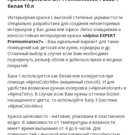
белая 10 л
Интерьерная краска с высокой степенью укрывистости
специально разработана для создания неповторимых
интерьеров у Вас дома или офисе. Легко очищаемая и
износостойкая интерьерная краска
«Alpina EXPERT
Premiumiatex7»
- Ваш идеальный вариант для таких
помещений как детская или кухня, коридоры и др.
Отличный выбор в случае если Вам необходимо
подчеркнуть рельеф обоев и добиться ярких и модных
покрытий.
База 1 используется как белая или колеруется при
помощи «AlpinaColorMix» (машинный способ). И для
удобства возможна ручная колеровка («AlpinaKolorant» и
«AlpinaTint»). В случае если Вам нужны оттенки более
насыщенного цвета, то используйте Базу 3 (система
«AlpinaColorMix»).
Краска шелковисто - матовая, упакована в пластиковое
ведро. В зависимости от температуры и влажности
имеет время высыхания от 4 до 6 часов. Для
поверхностей с высокой впитывающей способностью