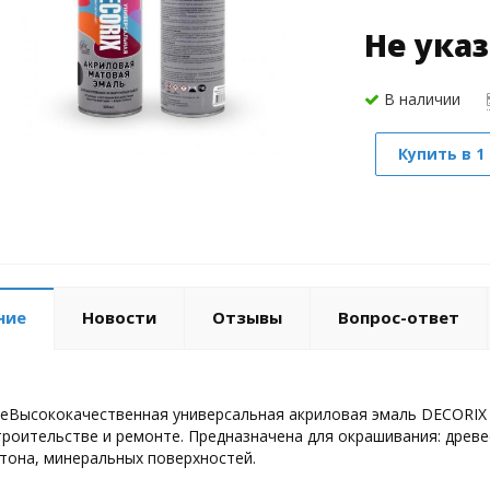
Не ука
В наличии
Купить в 1
ние
Новости
Отзывы
Вопрос-ответ
еВысококачественная универсальная акриловая эмаль DECORIX
троительстве и ремонте. Предназначена для окрашивания: древес
ртона, минеральных поверхностей.