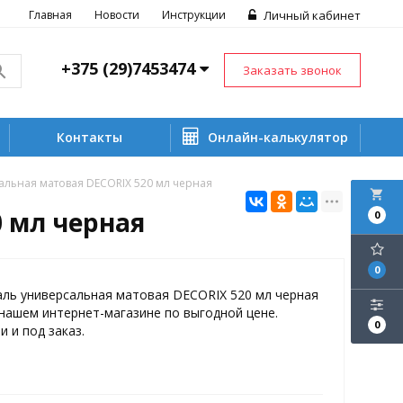
Главная
Новости
Инструкции
Личный кабинет
+375 (29)7453474
Заказать звонок
Контакты
Онлайн-калькулятор
альная матовая DECORIX 520 мл черная
local_grocery_store
 мл черная
0
0
аль универсальная матовая DECORIX 520 мл черная
нашем интернет-магазине по выгодной цене.
0
и и под заказ.