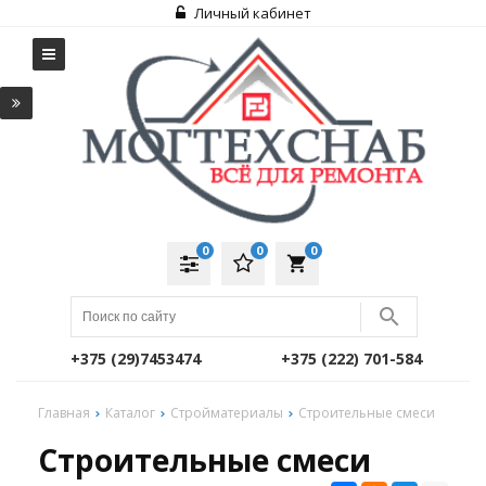
Личный кабинет
0
0
0
local_grocery_store
+375 (29)7453474
+375 (222) 701-584
Главная
Каталог
Стройматериалы
Строительные смеси
Строительные смеси