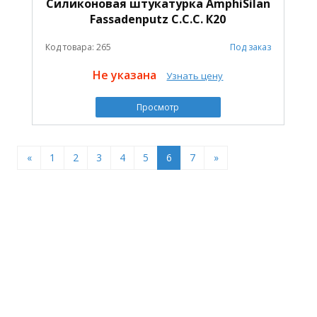
Cиликоновая штукатурка AmphiSilan
Fassadenputz C.C.C. К20
Код товара: 265
Под заказ
Не указана
Узнать цену
Просмотр
«
1
2
3
4
5
6
7
»