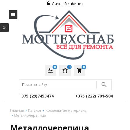
Личный кабинет
0
0
0
local_grocery_store
+375 (29)7453474
+375 (222) 701-584
Главная
Каталог
Кровельные материалы
Металлочерепица
Металлочерепица