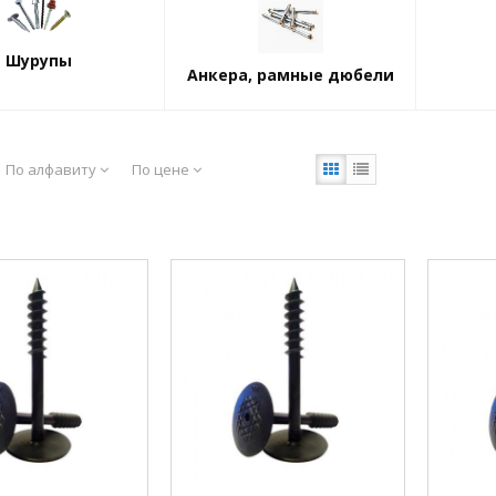
Шурупы
Анкера, рамные дюбели
По алфавиту
По цене