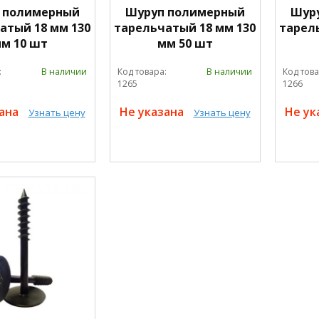
 полимерный
Шуруп полимерный
Шур
атый 18 мм 130
тарельчатый 18 мм 130
тарел
м 10 шт
мм 50 шт
:
В наличии
Код товара:
В наличии
Код това
1265
1266
зана
Не указана
Не ук
Узнать цену
Узнать цену