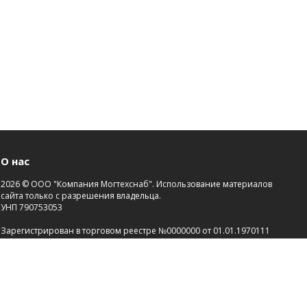
О нас
2026 © ООО "Компания Могтехснаб". Использование материалов
сайта только с разрешения владельца.
УНП 790753053
Зарегистрирован в торговом реестре №0000000 от 01.01.1970111
Св-во о госрегистрации №00000000 от 21.01.2000.
Зарегистрировано Администрацией района г.Могилева