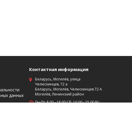
Контактная информация
Беларусь, Могилёв, улица
Челюскинцев, 72 а
Беларусь, Могилёв, Челюскинцев 72 А
иальности
Могилёв, Ленинский район
ьных данных
Пн-Пт: 8 00 - 18 00 Сб: 10 00 - 15 00 Вс:
выходной
+375 (29)7453474
+375 (222) 701-584