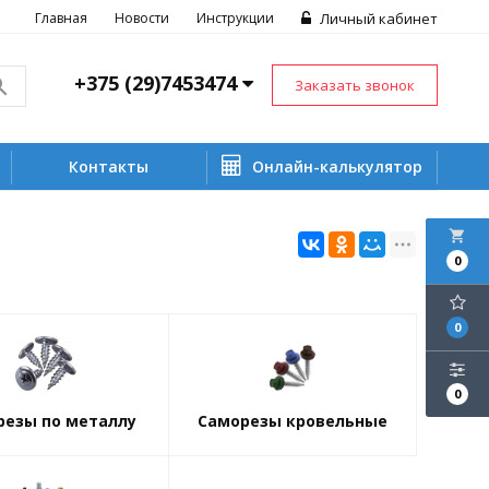
Главная
Новости
Инструкции
Личный кабинет
+375 (29)7453474
Заказать звонок
Контакты
Онлайн-калькулятор
local_grocery_store
0
0
0
резы по металлу
Саморезы кровельные