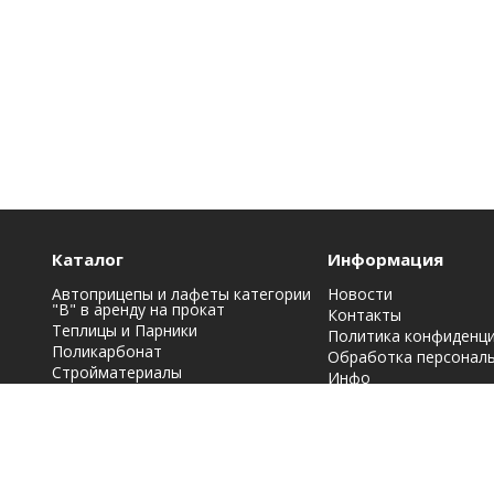
Каталог
Информация
Автоприцепы и лафеты категории
Новости
"B" в аренду на прокат
Контакты
Теплицы и Парники
Политика конфиденц
Поликарбонат
Обработка персонал
Стройматериалы
Инфо
Строительная химия: краски, лаки,
эмали и грунтовки
Фасадные материалы
Кровельные материалы
Металлопрокат
Заборы, ограждения