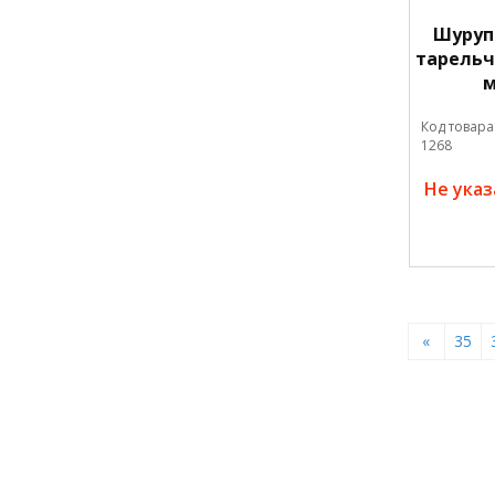
Шуруп
тарельч
м
Код товара
1268
Не ука
«
35