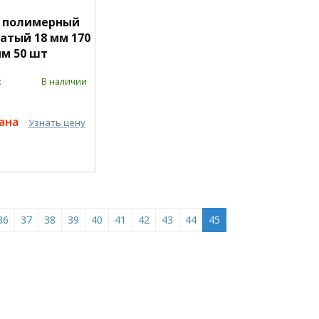
 полимерный
атый 18 мм 170
м 50 шт
:
В наличии
зана
Узнать цену
36
37
38
39
40
41
42
43
44
45