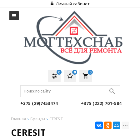
Личный кабинет
0
0
0
local_grocery_store
+375 (29)7453474
+375 (222) 701-584
Главная
Бренды
CERESIT
CERESIT