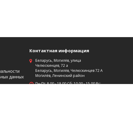
Контактная информация
Беларусь, Могилёв, улица
Челюскинцев, 72 а
Беларусь, Могилёв, Челюскинцев 72 А
иальности
Могилёв, Ленинский район
ьных данных
Пн-Пт: 8 00 - 18 00 Сб: 10 00 - 15 00 Вс:
выходной
+375 (29)7453474
+375 (222) 701-584