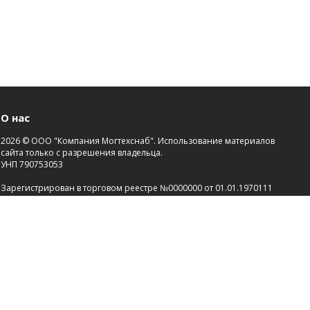
О нас
2026 © ООО "Компания Могтехснаб". Использование материалов
сайта только с разрешения владельца.
УНП 790753053
Зарегистрирован в торговом реестре №0000000 от 01.01.1970111
Св-во о госрегистрации №00000000 от 21.01.2000.
Зарегистрировано Администрацией района г.Могилева