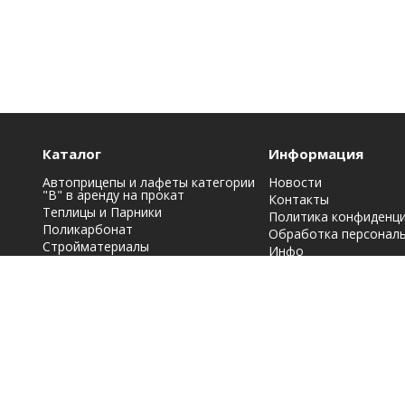
Каталог
Информация
Автоприцепы и лафеты категории
Новости
"B" в аренду на прокат
Контакты
Теплицы и Парники
Политика конфиденц
Поликарбонат
Обработка персонал
Стройматериалы
Инфо
Строительная химия: краски, лаки,
эмали и грунтовки
Фасадные материалы
Кровельные материалы
Металлопрокат
Заборы, ограждения